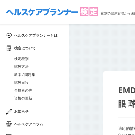
家族の健康管理から医
ヘルスケアプランナーとは
検定について
検定種別
試験方法
教本 / 問題集
試験日程
EMD
合格者の声
資格の更新
眼 
お知らせ
ヘルスケアコラム
適応的情