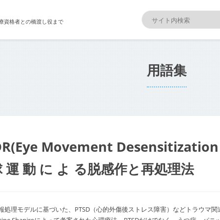
療資格者との橋渡し役まで
用語集
R(Eye Movement Desensitization 
球 運 動 に よ る脱感作と再処理法
報処理モデルに基づいた、PTSD（心的外傷後ストレス障害）などトラウマ関連