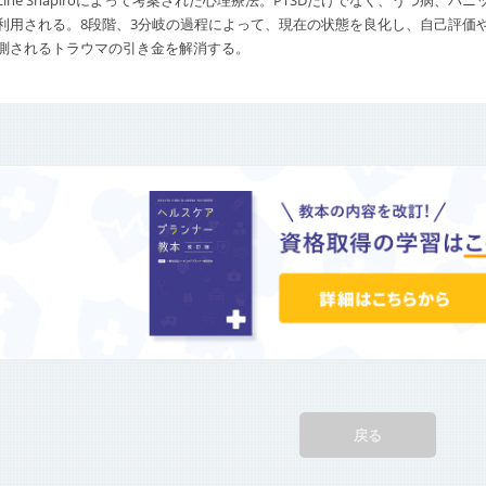
ncine Shapiroによって考案された心理療法。PTSDだけでなく、うつ病、
利用される。8段階、3分岐の過程によって、現在の状態を良化し、自己評価
測されるトラウマの引き金を解消する。
戻る