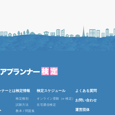
ンナーとは
検定情報
検定スケジュール
よくある質問
検定種別
オンライン受験（e-検定）
お問い合わせ
試験方法
在宅通信検定
ム
運営団体
教本 / 問題集