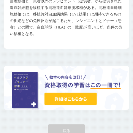
細胞移植と、患者以外のレシピエント（提供者）から提供された
造血幹細胞を移植する同種造血幹細胞移植がある。同種造血幹細
胞移植では、移植片対白血病効果（GVL効果）は期待できるもの
の拒絶などの免疫反応が起こるため、レシピエントとドナー（患
者）との間で、白血球型（HLA）の一致度が 高いほど、条件の良
い移植となる。
戻る