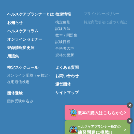
プライバシーポリシー
ヘルスケアプランナーとは
検定情報
検定種別
特定商取引法に基づく表記
お知らせ
試験方法
ヘルスケアコラム
教本 / 問題集
オンラインセミナー
試験日程
登録情報変更届
合格者の声
資格の更新
用語集
検定スケジュール
よくある質問
オンライン受験（e-検定）
お問い合わせ
在宅通信検定
運営団体
サイトマップ
団体受験
団体受験申込み
教本の購入はこちらから
©︎2026 HCP All reserved.
ヘルスケアプランナー検定の
練習問題に挑戦!!