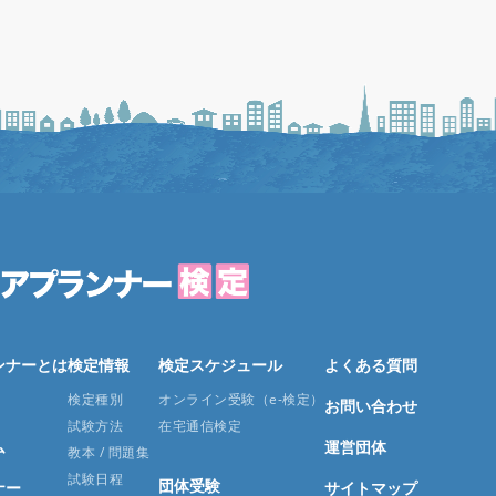
ンナーとは
検定情報
検定スケジュール
よくある質問
検定種別
オンライン受験（e-検定）
お問い合わせ
試験方法
在宅通信検定
ム
運営団体
教本 / 問題集
試験日程
団体受験
ナー
サイトマップ