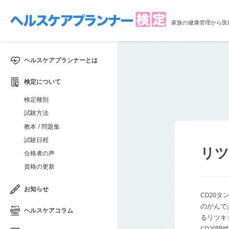
家族の健康管理から医
ヘルスケアプランナーとは
検定について
検定種別
試験方法
教本 / 問題集
試験日程
リ
合格者の声
資格の更新
お知らせ
CD20
のがんで
ヘルスケアコラム
るリツキ
CD20