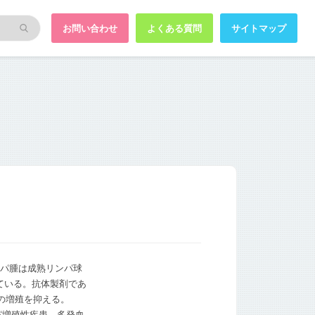
お問い合わせ
よくある質問
サイトマップ
ンパ腫は成熟リンパ球
している。抗体製剤であ
の増殖を抑える。
ンパ増殖性疾患、多発血