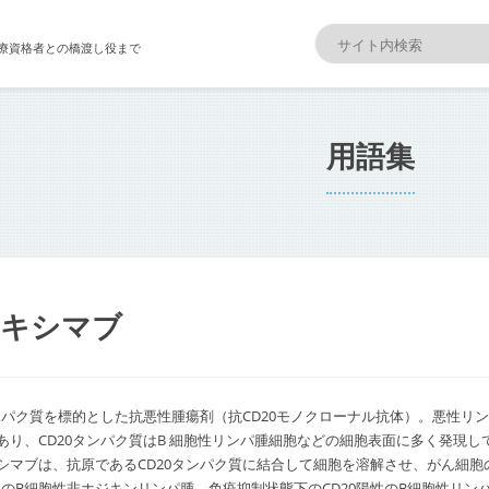
療資格者との橋渡し役まで
用語集
ツキシマブ
タンパク質を標的とした抗悪性腫瘍剤（抗CD20モノクローナル抗体）。悪性リ
あり、CD20タンパク質はB 細胞性リンパ腫細胞などの細胞表面に多く発現
シマブは、抗原であるCD20タンパク質に結合して細胞を溶解させ、がん細胞
陽性のB細胞性非ホジキンリンパ腫、免疫抑制状態下のCD20陽性のB細胞性リ