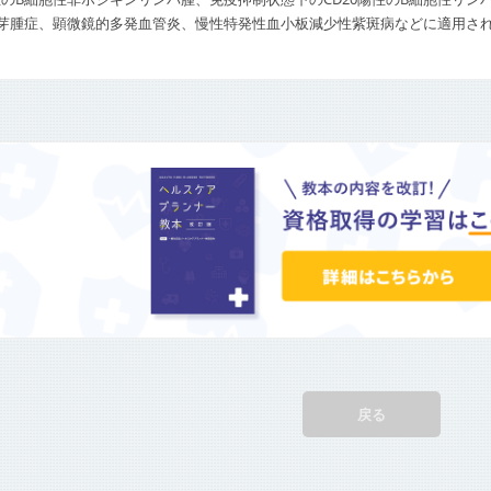
芽腫症、顕微鏡的多発血管炎、慢性特発性血小板減少性紫斑病などに適用さ
戻る