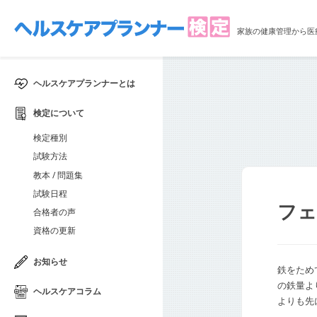
家族の健康管理から医
ヘルスケアプランナーとは
検定について
検定種別
試験方法
教本 / 問題集
試験日程
フ
合格者の声
資格の更新
お知らせ
鉄をため
の鉄量よ
ヘルスケアコラム
よりも先