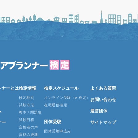
ンナーとは
検定情報
検定スケジュール
よくある質問
検定種別
オンライン受験（e-検定）
お問い合わせ
試験方法
在宅通信検定
ム
運営団体
教本 / 問題集
試験日程
団体受験
ナー
サイトマップ
合格者の声
団体受験申込み
資格の更新