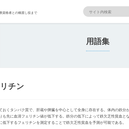
療資格者との橋渡し役まで
用語集
ェリチン
ておくタンパク質で、肝蔵や脾臓を中心として全身に存在する。体内の鉄分
りも先に血清フェリチン値が低下する。鉄分の低下によって鉄欠乏性貧血と
に低下するフェリチンを測定することで鉄欠乏性貧血を予測が可能である。