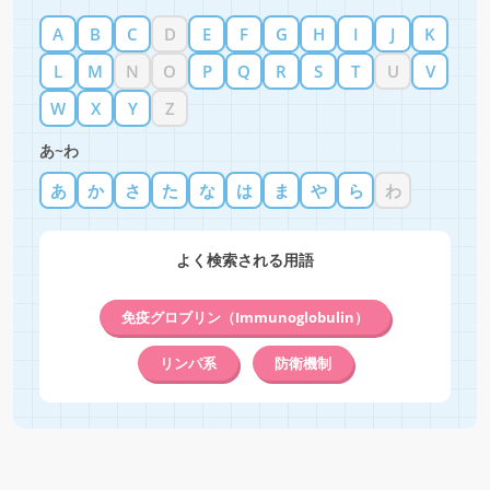
A
B
C
D
E
F
G
H
I
J
K
L
M
N
O
P
Q
R
S
T
U
V
W
X
Y
Z
あ~わ
あ
か
さ
た
な
は
ま
や
ら
わ
よく検索される用語
免疫グロブリン（Immunoglobulin）
リンパ系
防衛機制