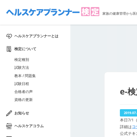
家族の健康管理から医
ヘルスケアプランナーとは
検定について
検定種別
試験方法
教本 / 問題集
試験日程
e-
合格者の声
資格の更新
お知らせ
2019.07
本日7/
ヘルスケアコラム
詳細は
コ
公式テキ