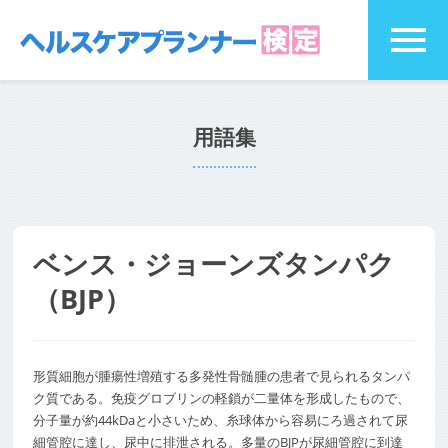
用語集
ベンス・ジョーンズタンパク
（BJP）
形質細胞が腫瘍性増殖する多発性骨髄腫の患者で見られるタンパ
ク質である。免疫グロブリンの軽鎖が二量体を形成したもので、
分子量が約44kDaと小さいため、糸球体から容易にろ過されて尿
細管腔に達し、尿中に排泄される。多量のBJPが尿細管腔に到達