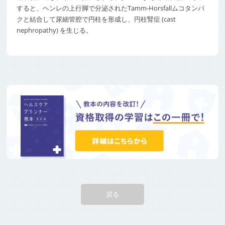
すると、ヘンレの上行脚で分泌されたTamm-Horsfallムコタンパ
クと結合して尿細管腔で円柱を形成し、円柱腎症 (cast
nephropathy) を生じる。
戻る